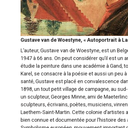
Gustave van de Woestyne, « Autoportrait à Lae
L’auteur, Gustave van de Woestyne, est un Belge
1947 à 66 ans. On peut considérer qu’il est un ar
étudie la peinture dans une académie à Gand, t
Karel, se consacre à la poésie et aussi un peu à 
santé, Gustave est placé en convalescence dans 
1898, un tout petit village de campagne, au sud-o
un sculpteur, Georges Minne, ami de Maeterlinck
sculpteurs, écrivains, poètes, musiciens, vinr
Laethem-Saint-Martin. Cette colonie d’artistes a
bien connue et documentée pour l’histoire des ar
Symbolisme européen, mouvement important de l’