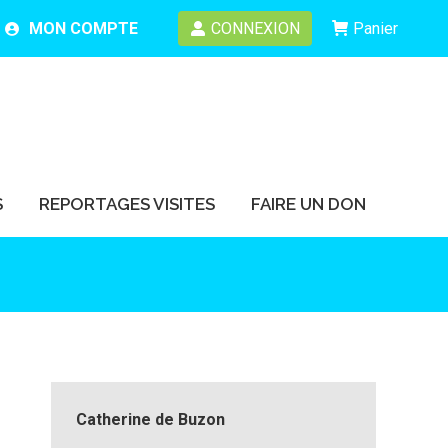
MON COMPTE
CONNEXION
Panier
S
REPORTAGES VISITES
FAIRE UN DON
S
REPORTAGES VISITES
FAIRE UN DON
Catherine de Buzon