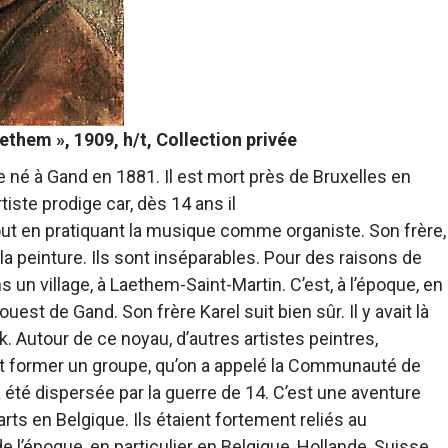
them », 1909, h/t, Collection privée
 né à Gand en 1881. Il est mort près de Bruxelles en
tiste prodige car, dès 14 ans il
out en pratiquant la musique comme organiste. Son frère,
la peinture. Ils sont inséparables. Pour des raisons de
un village, à Laethem-Saint-Martin. C’est, à l’époque, en
uest de Gand. Son frère Karel suit bien sûr. Il y avait là
. Autour de ce noyau, d’autres artistes peintres,
ent former un groupe, qu’on a appelé la Communauté de
 été dispersée par la guerre de 14. C’est une aventure
ts en Belgique. Ils étaient fortement reliés au
époque, en particulier en Belgique, Hollande, Suisse,