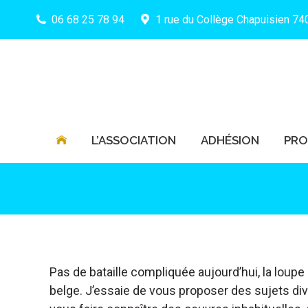
06 68 25 78 94
1 rue du Collège Chapuisien 7
L’ASSOCIATION
ADHÉSION
PR
L’ASSOCIATION
ADHÉSION
PR
Pas de bataille compliquée aujourd’hui, la loupe
belge. J’essaie de vous proposer des sujets div