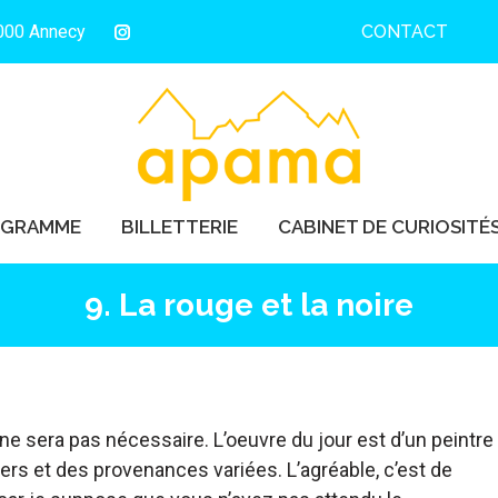
4000 Annecy
CONTACT
OGRAMME
BILLETTERIE
CABINET DE CURIOSITÉ
La
page
Instagram
s'ouvre
dans
une
nouvelle
OGRAMME
BILLETTERIE
CABINET DE CURIOSITÉ
fenêtre
9. La rouge et la noire
 ne sera pas nécessaire. L’oeuvre du jour est d’un peintre
ers et des provenances variées. L’agréable, c’est de