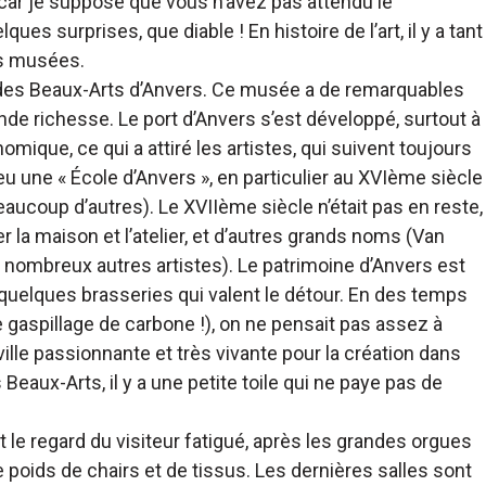
 car je suppose que vous n’avez pas attendu le
es surprises, que diable ! En histoire de l’art, il y a tant
es musées.
 des Beaux-Arts d’Anvers. Ce musée a de remarquables
grande richesse. Le port d’Anvers s’est développé, surtout à
mique, ce qui a attiré les artistes, qui suivent toujours
eu une « École d’Anvers », en particulier au XVIème siècle
beaucoup d’autres). Le XVIIème siècle n’était pas en reste,
 la maison et l’atelier, et d’autres grands noms (Van
e nombreux autres artistes). Le patrimoine d’Anvers est
 quelques brasseries qui valent le détour. En des temps
e gaspillage de carbone !), on ne pensait pas assez à
ville passionnante et très vivante pour la création dans
ux-Arts, il y a une petite toile qui ne paye pas de
t le regard du visiteur fatigué, après les grandes orgues
e poids de chairs et de tissus. Les dernières salles sont