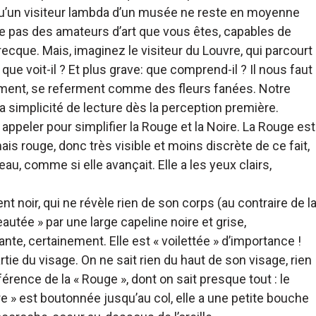
qu’un visiteur lambda d’un musée ne reste en moyenne
e pas des amateurs d’art que vous êtes, capables de
ecque. Mais, imaginez le visiteur du Louvre, qui parcourt
que voit-il ? Et plus grave: que comprend-il ? Il nous faut
rement, se referment comme des fleurs fanées. Notre
 simplicité de lecture dès la perception première.
peler pour simplifier la Rouge et la Noire. La Rouge est
is rouge, donc très visible et moins discrète de ce fait,
au, comme si elle avançait. Elle a les yeux clairs,
 noir, qui ne révèle rien de son corps (au contraire de l
autée » par une large capeline noire et grise,
e, certainement. Elle est « voilettée » d’importance !
ie du visage. On ne sait rien du haut de son visage, rien
férence de la « Rouge », dont on sait presque tout : le
ire » est boutonnée jusqu’au col, elle a une petite bouche