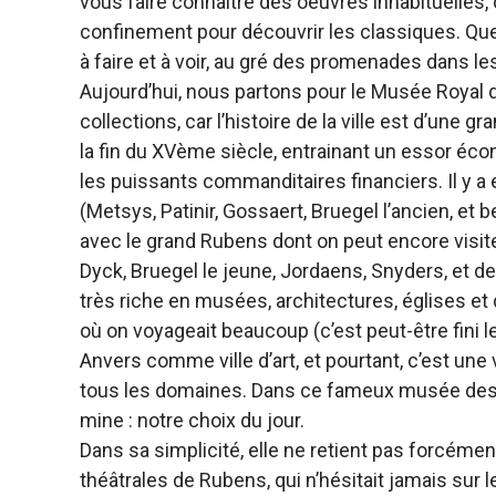
vous faire connaître des oeuvres inhabituelles,
confinement pour découvrir les classiques. Quelqu
à faire et à voir, au gré des promenades dans l
Aujourd’hui, nous partons pour le Musée Royal
collections, car l’histoire de la ville est d’une 
la fin du XVème siècle, entrainant un essor écono
les puissants commanditaires financiers. Il y a 
(Metsys, Patinir, Gossaert, Bruegel l’ancien, et 
avec le grand Rubens dont on peut encore visiter
Dyck, Bruegel le jeune, Jordaens, Snyders, et d
très riche en musées, architectures, églises et
où on voyageait beaucoup (c’est peut-être fini l
Anvers comme ville d’art, et pourtant, c’est une 
tous les domaines. Dans ce fameux musée des Bea
mine : notre choix du jour.
Dans sa simplicité, elle ne retient pas forcémen
théâtrales de Rubens, qui n’hésitait jamais sur l