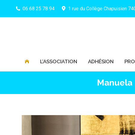
06 68 25 78 94
1 rue du Collège Chapuisien 7
L’ASSOCIATION
ADHÉSION
PR
L’ASSOCIATION
ADHÉSION
PR
Manuela P