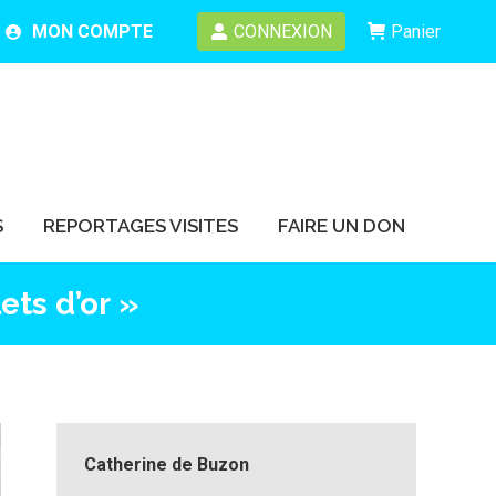
MON COMPTE
CONNEXION
Panier
S
REPORTAGES VISITES
FAIRE UN DON
S
REPORTAGES VISITES
FAIRE UN DON
ets d’or »
Catherine de Buzon