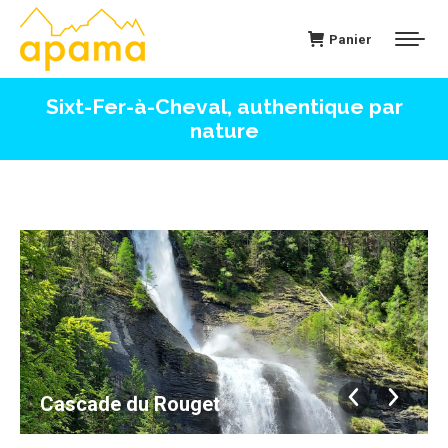
Panier
Sixt-Fer-à-Cheval, authentique par
nature
Cascade du Rouget