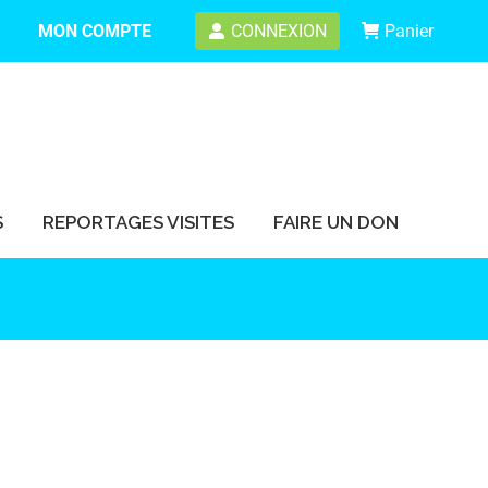
MON COMPTE
CONNEXION
Panier
S
REPORTAGES VISITES
FAIRE UN DON
S
REPORTAGES VISITES
FAIRE UN DON