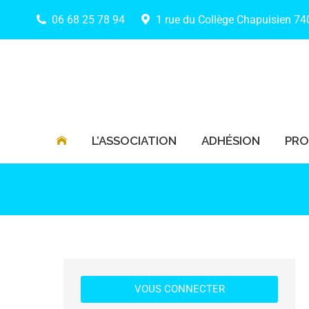
06 68 25 78 94
1 rue du Collège Chapuisien 7
L’ASSOCIATION
ADHÉSION
PR
L’ASSOCIATION
ADHÉSION
PR
VOUS CONNECTER