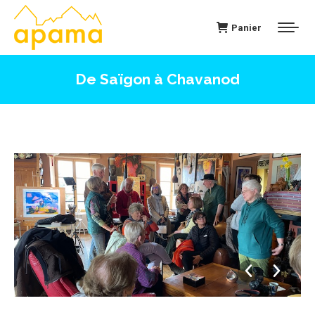
Panier
De Saïgon à Chavanod