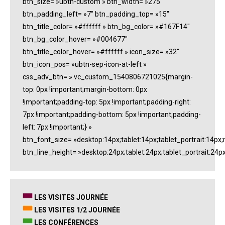
btn_size= »ubtn-custom » btn_width= »275″
btn_padding_left= »7″ btn_padding_top= »15″
btn_title_color= »#ffffff » btn_bg_color= »#167F14″
btn_bg_color_hover= »#004677″
btn_title_color_hover= »#ffffff » icon_size= »32″
btn_icon_pos= »ubtn-sep-icon-at-left »
css_adv_btn= ».vc_custom_1540806721025{margin-
top: 0px !important;margin-bottom: 0px
!important;padding-top: 5px !important;padding-right:
7px !important;padding-bottom: 5px !important;padding-
left: 7px !important;} »
btn_font_size= »desktop:14px;tablet:14px;tablet_portrait:14px
btn_line_height= »desktop:24px;tablet:24px;tablet_portrait:24p
LES VISITES JOURNÉE
LES VISITES 1/2 JOURNÉE
LES
CONFÉRENCES