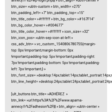
annecy.fr%2Fwp-login.php||| » btn_align= »ubtn-center »
btn_size= »ubtn-custom » btn_width= »275″
btn_padding_left= »7″ btn_padding_top= »15″
btn_title_color= »#ffffff » btn_bg_color= »#167F14″
btn_bg_color_hover= »#004677″
btn_title_color_hover= »#ffffff » icon_size= »32″
btn_icon_pos= »ubtn-sep-icon-at-left »
css_adv_btn= ».vc_custom_1540806780755{margin-
top: 0px !important;margin-bottom: 0px
!important;padding-top: 5px !important;padding-right:
7px !important;padding-bottom: 5px !important;padding-
left: 7px !important;} »
btn_font_size= »desktop:14px;tablet:14px;tablet_portrait:14px
btn_line_height= »desktop:24px;tablet:24px;tablet_portrait:24p
[ult_buttons btn_title= »ADHÉREZ »
btn_link= »url:https%3A%2F%2Fwww.apama-
annecy.fr%2Fadhesion%2F||| » btn_align= »ubtn-center »