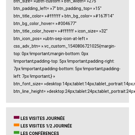
btn_size= »ubtn-custom » btn_width= »275″
btn_padding_left= »7″ btn_padding_top= »15″
btn_title_color= »#ffffff » btn_bg_color= »#167F14″
btn_bg_color_hover= »#004677″
btn_title_color_hover= »#ffffff » icon_size= »32″
btn_icon_pos= »ubtn-sep-icon-at-left »
css_adv_btn= ».vc_custom_1540806721025{margin-
top: 0px !important;margin-bottom: 0px
!important;padding-top: 5px !important;padding-right:
7px !important;padding-bottom: 5px !important;padding-
left: 7px !important;} »
btn_font_size= »desktop:14px;tablet:14px;tablet_portrait:14px
btn_line_height= »desktop:24px;tablet:24px;tablet_portrait:24p
LES VISITES JOURNÉE
LES VISITES 1/2 JOURNÉE
LES
CONFÉRENCES