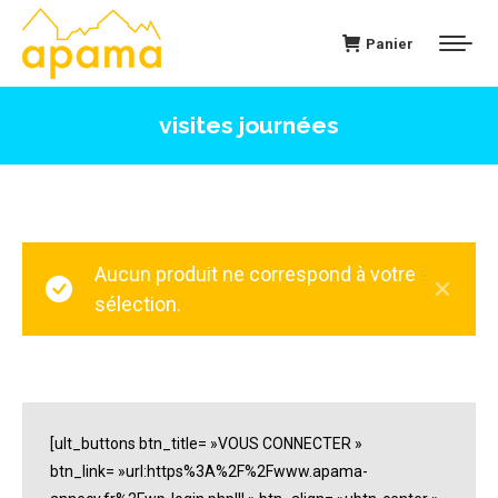
Panier
visites journées
Aucun produit ne correspond à votre
sélection.
[ult_buttons btn_title= »VOUS CONNECTER »
btn_link= »url:https%3A%2F%2Fwww.apama-