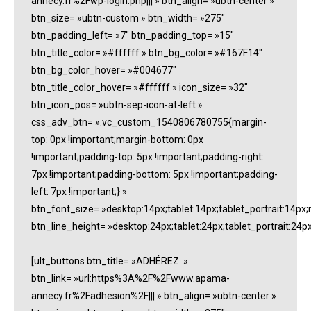
annecy.fr%2Fwp-login.php||| » btn_align= »ubtn-center »
btn_size= »ubtn-custom » btn_width= »275″
btn_padding_left= »7″ btn_padding_top= »15″
btn_title_color= »#ffffff » btn_bg_color= »#167F14″
btn_bg_color_hover= »#004677″
btn_title_color_hover= »#ffffff » icon_size= »32″
btn_icon_pos= »ubtn-sep-icon-at-left »
css_adv_btn= ».vc_custom_1540806780755{margin-
top: 0px !important;margin-bottom: 0px
!important;padding-top: 5px !important;padding-right:
7px !important;padding-bottom: 5px !important;padding-
left: 7px !important;} »
btn_font_size= »desktop:14px;tablet:14px;tablet_portrait:14px
btn_line_height= »desktop:24px;tablet:24px;tablet_portrait:24p
[ult_buttons btn_title= »ADHÉREZ »
btn_link= »url:https%3A%2F%2Fwww.apama-
annecy.fr%2Fadhesion%2F||| » btn_align= »ubtn-center »