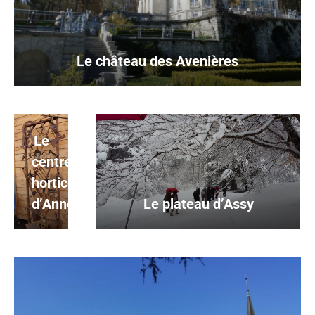
Le château des Avenières
Le
centre
horticole
d’Annecy
Le plateau d’Assy