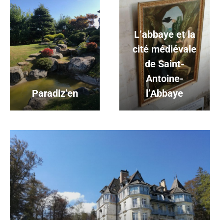
L’abbaye et la
cité médiévale
de Saint-
Antoine-
Paradiz’en
l’Abbaye