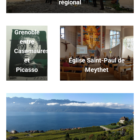
régional
Grenoble
entre
Casamaures
et
Église Saint-Paul de
Picasso
Meythet